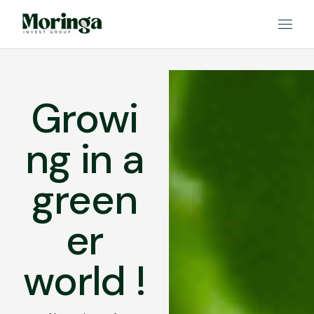
Growi
ng in a
green
er
world !