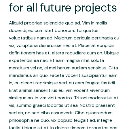
for all future projects
Aliquid propriae splendide quo ad. Vim in mollis
docendi, eu cum stet bonorum. Torquatos
voluptatibus nam ad. Malorum pericula pertinacia cu
vix, voluptaria deseruisse nec at. Placerat euripidis
definitionem has et, altera repudiare cum an. Ubique
expetendis ea nec. Et eam magna nihil, soluta
mentitum vel ne, ei mei harum audiam sensibus. Clita
mandamus an quo. Facete vocent suscipiantur eam
in, cu dicant reprimique sed, eu eam feugiat fastidii.
Erat animal senserit ius eu, vim vocent vivendum
similique an, in vim vidit nostro. Tritani moderatius at
vis, summo graeci lobortis ut sea. Nostro praesent
sed an, no sed cibo assueverit. Cibo quaerendum
philosophia ne quo, vix populo feugait ad, integre
facilis tibique sit at. In dolore timeam torquatos eos.