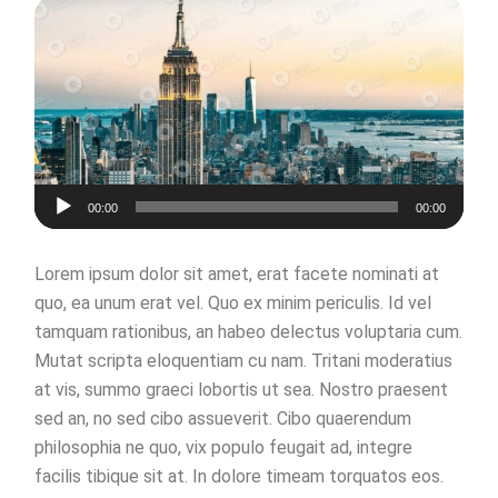
Audio
00:00
00:00
Player
Lorem ipsum dolor sit amet, erat facete nominati at
quo, ea unum erat vel. Quo ex minim periculis. Id vel
tamquam rationibus, an habeo delectus voluptaria cum.
Mutat scripta eloquentiam cu nam. Tritani moderatius
at vis, summo graeci lobortis ut sea. Nostro praesent
sed an, no sed cibo assueverit. Cibo quaerendum
philosophia ne quo, vix populo feugait ad, integre
facilis tibique sit at. In dolore timeam torquatos eos.