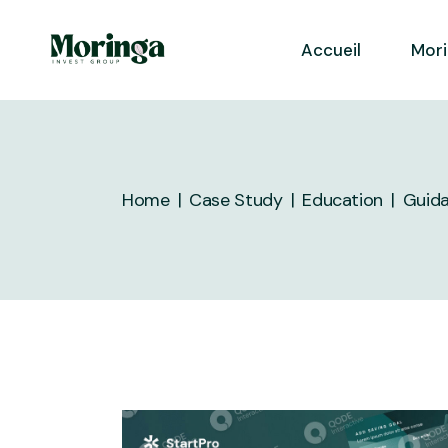
Skip
to
the
Accueil
Mor
content
Home
Case Study
Education
Guid