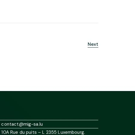
Next
contact@mig-sa.lu
10A Rue du puits – L 2355 Luxembourg.