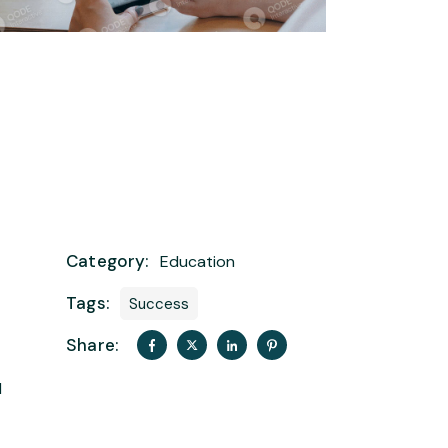
Category:
Education
Tags:
Success
t
Share:
d