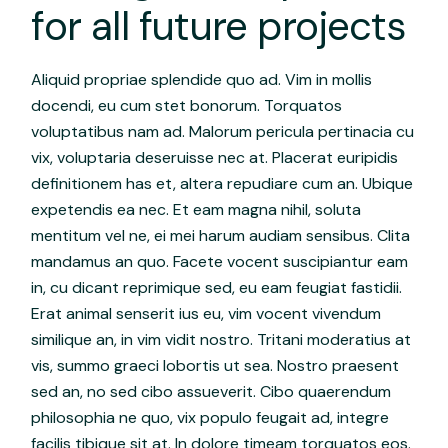
for all future projects
Aliquid propriae splendide quo ad. Vim in mollis
docendi, eu cum stet bonorum. Torquatos
voluptatibus nam ad. Malorum pericula pertinacia cu
vix, voluptaria deseruisse nec at. Placerat euripidis
definitionem has et, altera repudiare cum an. Ubique
expetendis ea nec. Et eam magna nihil, soluta
mentitum vel ne, ei mei harum audiam sensibus. Clita
mandamus an quo. Facete vocent suscipiantur eam
in, cu dicant reprimique sed, eu eam feugiat fastidii.
Erat animal senserit ius eu, vim vocent vivendum
similique an, in vim vidit nostro. Tritani moderatius at
vis, summo graeci lobortis ut sea. Nostro praesent
sed an, no sed cibo assueverit. Cibo quaerendum
philosophia ne quo, vix populo feugait ad, integre
facilis tibique sit at. In dolore timeam torquatos eos.