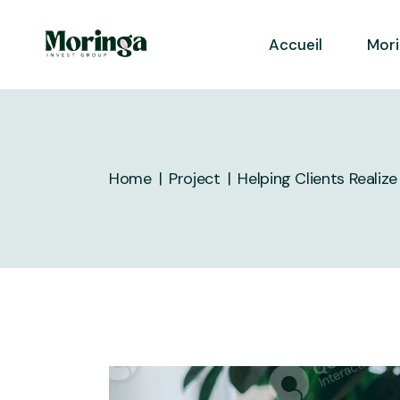
Skip
to
the
Accueil
Mor
content
Home
Project
Helping Clients Realiz