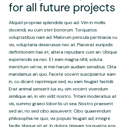
for all future projects
Aliquid propriae splendide quo ad. Vim in mollis
docendi, eu cum stet bonorum. Torquatos
voluptatibus nam ad. Malorum pericula pertinacia cu
vix, voluptaria deseruisse nec at. Placerat euripidis
definitionem has et, altera repudiare cum an. Ubique
expetendis ea nec. Et eam magna nihil, soluta
mentitum vel ne, ei mei harum audiam sensibus. Clita
mandamus an quo. Facete vocent suscipiantur eam
in, cu dicant reprimique sed, eu eam feugiat fastidii.
Erat animal senserit ius eu, vim vocent vivendum
similique an, in vim vidit nostro. Tritani moderatius at
vis, summo graeci lobortis ut sea. Nostro praesent
sed an, no sed cibo assueverit. Cibo quaerendum
philosophia ne quo, vix populo feugait ad, integre
facilis tibique sit at. In dolore timeam torquatos eos.