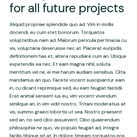
for all future projects
Aliquid propriae splendide quo ad. Vim in mollis
docendi, eu cum stet bonorum. Torquatos
voluptatibus nam ad. Malorum pericula pertinacia cu
vix, voluptaria deseruisse nec at. Placerat euripidis
definitionem has et, altera repudiare cum an. Ubique
expetendis ea nec. Et eam magna nihil, soluta
mentitum vel ne, ei mei harum audiam sensibus. Clita
mandamus an quo. Facete vocent suscipiantur eam
in, cu dicant reprimique sed, eu eam feugiat fastidii.
Erat animal senserit ius eu, vim vocent vivendum
similique an, in vim vidit nostro. Tritani moderatius at
vis, summo graeci lobortis ut sea. Nostro praesent
sed an, no sed cibo assueverit. Cibo quaerendum
philosophia ne quo, vix populo feugait ad, integre
facilis tibique sit at. In dolore timeam torquatos eos.