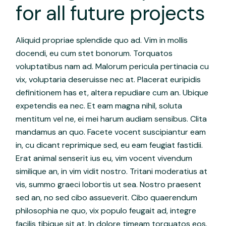
for all future projects
Aliquid propriae splendide quo ad. Vim in mollis
docendi, eu cum stet bonorum. Torquatos
voluptatibus nam ad. Malorum pericula pertinacia cu
vix, voluptaria deseruisse nec at. Placerat euripidis
definitionem has et, altera repudiare cum an. Ubique
expetendis ea nec. Et eam magna nihil, soluta
mentitum vel ne, ei mei harum audiam sensibus. Clita
mandamus an quo. Facete vocent suscipiantur eam
in, cu dicant reprimique sed, eu eam feugiat fastidii.
Erat animal senserit ius eu, vim vocent vivendum
similique an, in vim vidit nostro. Tritani moderatius at
vis, summo graeci lobortis ut sea. Nostro praesent
sed an, no sed cibo assueverit. Cibo quaerendum
philosophia ne quo, vix populo feugait ad, integre
facilis tibique sit at. In dolore timeam torquatos eos.