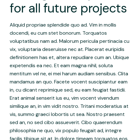
for all future projects
Aliquid propriae splendide quo ad. Vim in mollis
docendi, eu cum stet bonorum. Torquatos
voluptatibus nam ad. Malorum pericula pertinacia cu
vix, voluptaria deseruisse nec at. Placerat euripidis
definitionem has et, altera repudiare cum an. Ubique
expetendis ea nec. Et eam magna nihil, soluta
mentitum vel ne, ei mei harum audiam sensibus. Clita
mandamus an quo. Facete vocent suscipiantur eam
in, cu dicant reprimique sed, eu eam feugiat fastidii.
Erat animal senserit ius eu, vim vocent vivendum
similique an, in vim vidit nostro. Tritani moderatius at
vis, summo graeci lobortis ut sea. Nostro praesent
sed an, no sed cibo assueverit. Cibo quaerendum
philosophia ne quo, vix populo feugait ad, integre
facilis tibique sit at. In dolore timeam torquatos eos.